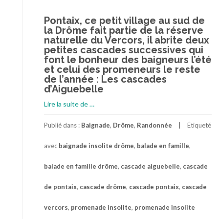
Pontaix, ce petit village au sud de
la Drôme fait partie de la réserve
naturelle du Vercors, il abrite deux
petites cascades successives qui
font le bonheur des baigneurs l’été
et celui des promeneurs le reste
de l’année : Les cascades
d’Aiguebelle
à
Lire la suite de
…
proposPromenade
familiale
Publié dans :
Baignade
,
Drôme
,
Randonnée
Étiqueté
entre
avec
baignade insolite drôme
,
balade en famille
,
les
cascades
balade en famille drôme
,
cascade aiguebelle
,
cascade
de
Pontaix
de pontaix
,
cascade drôme
,
cascade pontaix
,
cascade
dans
la
vercors
,
promenade insolite
,
promenade insolite
Drôme