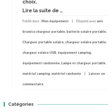
choix.
à
Lire la suite de
…
proposChargeur
portable
Publié dans :
Mon équipement
Étiqueté avec
avis
solaire
imperméable
bruwico chargeur portable
,
batterie solaire portable
,
randonné
et
Chargeur portable solaire
,
chargeur solaire portable
,
Camping
chargeur solaire USB
,
équipement camping
,
équipement randonnée
,
Lampe et chargeur portable
,
matériel camping
,
matériel randonée
Laisser un
commentaire
Catégories