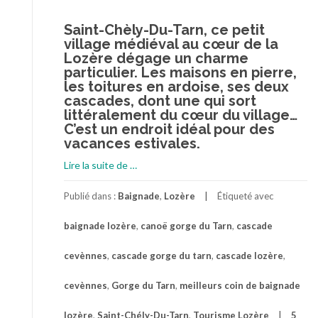
Saint-Chèly-Du-Tarn, ce petit
village médiéval au cœur de la
Lozère dégage un charme
particulier. Les maisons en pierre,
les toitures en ardoise, ses deux
cascades, dont une qui sort
littéralement du cœur du village…
C’est un endroit idéal pour des
vacances estivales.
à
Lire la suite de
…
proposSaint-
Chely-
Publié dans :
Baignade
,
Lozère
Étiqueté avec
Du-
baignade lozère
,
canoë gorge du Tarn
,
cascade
Tarn,
un
cevènnes
,
cascade gorge du tarn
,
cascade lozère
,
des
meilleurs
cevènnes
,
Gorge du Tarn
,
meilleurs coin de baignade
coins
de
lozère
,
Saint-Chély-Du-Tarn
,
Tourisme Lozère
5