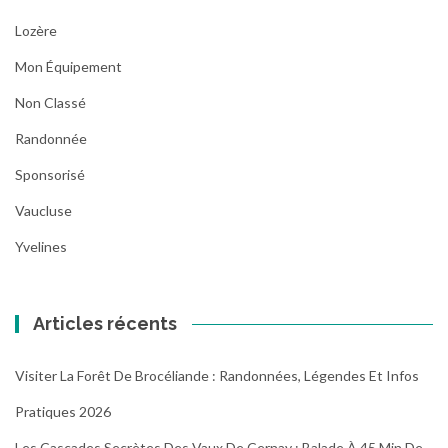
Lozère
Mon Équipement
Non Classé
Randonnée
Sponsorisé
Vaucluse
Yvelines
Articles récents
Visiter La Forêt De Brocéliande : Randonnées, Légendes Et Infos
Pratiques 2026
Les Cascades Secrètes Des Vaux De Cernay : Balade À 45 Min De