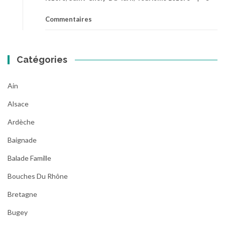
baignade
de
Commentaires
la
Lozère
Catégories
Ain
Alsace
Ardèche
Baignade
Balade Famille
Bouches Du Rhône
Bretagne
Bugey