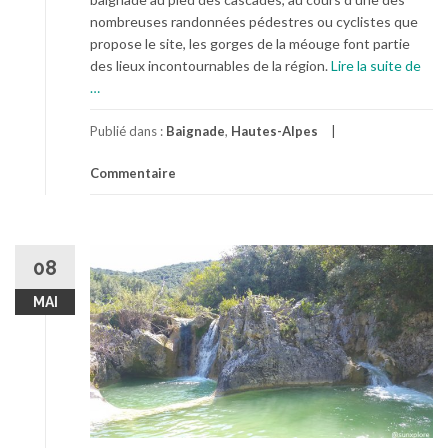
nombreuses randonnées pédestres ou cyclistes que
propose le site, les gorges de la méouge font partie
à
des lieux incontournables de la région.
Lire la suite de
pro
…
et
pro
Publié dans :
Baignade
,
Hautes-Alpes
au
Commentaire
cœu
des
gor
de
la
08
Méo
MAI
dan
les
haut
Alp