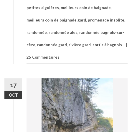
dans
petites aiguières
,
meilleurs coin de baignade
,
le
Gard
meilleurs coin de baignade gard
,
promenade insolite
,
randonnée
,
randonnée ales
,
randonnée bagnols-sur-
cèze
,
randonnée gard
,
rivière gard
,
sortir à bagnols
25 Commentaires
17
OCT