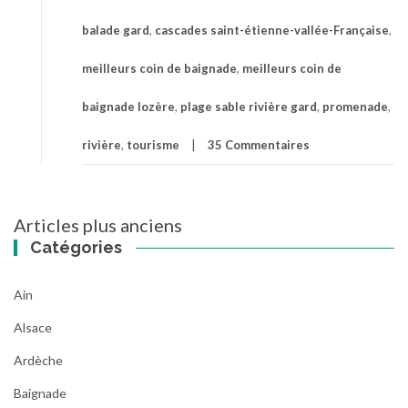
et
balade gard
,
cascades saint-étienne-vallée-Française
,
la
cascade
meilleurs coin de baignade
,
meilleurs coin de
de
Saint-
baignade lozère
,
plage sable rivière gard
,
promenade
,
Étienne-
Vallée-
rivière
,
tourisme
35 Commentaires
Française
Navigation
Articles plus anciens
des
Catégories
articles
Ain
Alsace
Ardèche
Baignade