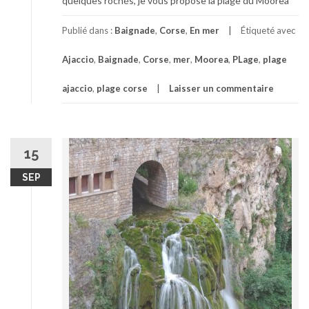
quelques rochés, je vous propose la plage du Moorea
Publié dans :
Baignade
,
Corse
,
En mer
Étiqueté avec
Ajaccio
,
Baignade
,
Corse
,
mer
,
Moorea
,
PLage
,
plage
ajaccio
,
plage corse
Laisser un commentaire
15
SEP