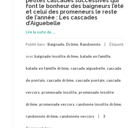
petites cascades successives qui
font le bonheur des baigneurs l’été
et celui des promeneurs le reste
de l’année : Les cascades
d’Aiguebelle
à
Lire la suite de
…
proposPromenade
familiale
Publié dans :
Baignade
,
Drôme
,
Randonnée
Étiqueté
entre
avec
baignade insolite drôme
,
balade en famille
,
les
cascades
balade en famille drôme
,
cascade aiguebelle
,
cascade
de
Pontaix
de pontaix
,
cascade drôme
,
cascade pontaix
,
cascade
dans
la
vercors
,
promenade insolite
,
promenade insolite
Drôme
drôme
,
promenade vercors
,
randonée insolite drôme
,
randonnée drôme
,
randonnée vercors
3