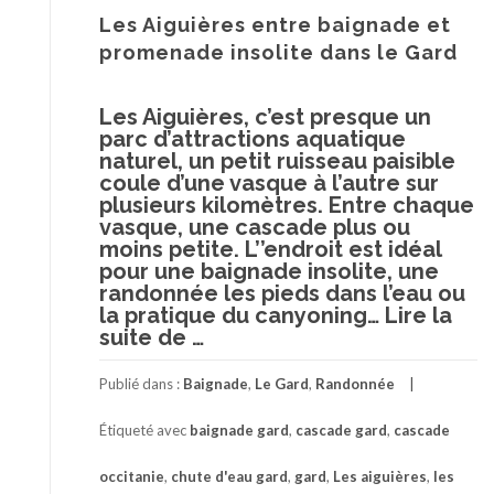
Les Aiguières entre baignade et
promenade insolite dans le Gard
Les Aiguières, c’est presque un
parc d’attractions aquatique
naturel, un petit ruisseau paisible
coule d’une vasque à l’autre sur
plusieurs kilomètres. Entre chaque
vasque, une cascade plus ou
moins petite. L’’endroit est idéal
pour une baignade insolite, une
randonnée les pieds dans l’eau ou
la pratique du canyoning…
Lire la
à
suite de
…
proposLes
Aiguières
Publié dans :
Baignade
,
Le Gard
,
Randonnée
entre
baignade
Étiqueté avec
baignade gard
,
cascade gard
,
cascade
et
promenade
occitanie
,
chute d'eau gard
,
gard
,
Les aiguières
,
les
insolite