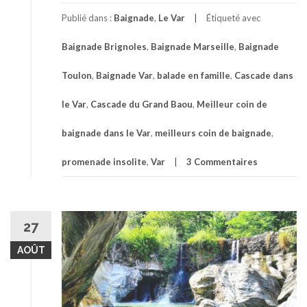
proposLa
cascade
Publié dans :
Baignade
,
Le Var
Étiqueté avec
du
Grand
Baignade Brignoles
,
Baignade Marseille
,
Baignade
Baou
dans
Toulon
,
Baignade Var
,
balade en famille
,
Cascade dans
le
Var
le Var
,
Cascade du Grand Baou
,
Meilleur coin de
–
à
baignade dans le Var
,
meilleurs coin de baignade
,
15
minutes
promenade insolite
,
Var
3 Commentaires
de
Brignoles
27
AOÛT