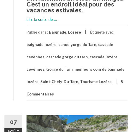
C’est un endroit idéal pour des
vacances estivales.
à
Lire la suite de
…
proposSaint-
Chely-
Publié dans :
Baignade
,
Lozère
Étiqueté avec
Du-
baignade lozère
,
canoë gorge du Tarn
,
cascade
Tarn,
un
cevènnes
,
cascade gorge du tarn
,
cascade lozère
,
des
meilleurs
cevènnes
,
Gorge du Tarn
,
meilleurs coin de baignade
coins
de
lozère
,
Saint-Chély-Du-Tarn
,
Tourisme Lozère
5
baignade
de
Commentaires
la
Lozère
07