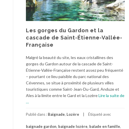
Les gorges du Gardon et la
cascade de Saint-Étienne-Vallée-
Française
Malgré la beauté du site, les eaux cristallines des
gorges du Gardon autour de la cascade de Saint-
Étienne-Vallée-Française restent assez peu fréquenté
– pourtant ce lieu paisible du parc national des
Cévennes, se situe à proximité de plusieurs villes
touristiques comme Saint-Jean-Du-Gard, Anduze et
Ales à la limite entre le Gard et la Lozère
Lire la suite de
à
…
proposLes
gorges
Publié dans :
Baignade
,
Lozère
Étiqueté avec
du
baignade gardon
,
baignade lozère
,
balade en famille
,
Gardon