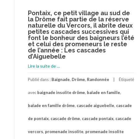
Pontaix, ce petit village au sud de
la Drôme fait partie de la réserve
naturelle du Vercors, il abrite deux
petites cascades successives qui
font le bonheur des baigneurs l’été
et celui des promeneurs le reste
de l’année : Les cascades
d’Aiguebelle
à
Lire la suite de
…
proposPromenade
familiale
Publié dans :
Baignade
,
Drôme
,
Randonnée
Étiqueté
entre
avec
baignade insolite drôme
,
balade en famille
,
les
cascades
balade en famille drôme
,
cascade aiguebelle
,
cascade
de
Pontaix
de pontaix
,
cascade drôme
,
cascade pontaix
,
cascade
dans
la
vercors
,
promenade insolite
,
promenade insolite
Drôme