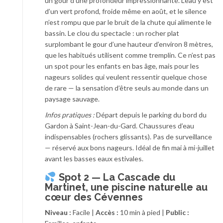
un gour d’une profondeur impressionnante. L’eau y est
d’un vert profond, froide même en août, et le silence
n’est rompu que par le bruit de la chute qui alimente le
bassin. Le clou du spectacle : un rocher plat
surplombant le gour d’une hauteur d’environ 8 mètres,
que les habitués utilisent comme tremplin. Ce n’est pas
un spot pour les enfants en bas âge, mais pour les
nageurs solides qui veulent ressentir quelque chose
de rare — la sensation d’être seuls au monde dans un
paysage sauvage.
Infos pratiques :
Départ depuis le parking du bord du
Gardon à Saint-Jean-du-Gard. Chaussures d’eau
indispensables (rochers glissants). Pas de surveillance
— réservé aux bons nageurs. Idéal de fin mai à mi-juillet
avant les basses eaux estivales.
Spot 2 — La Cascade du
Martinet, une piscine naturelle au
cœur des Cévennes
Niveau :
Facile |
Accès :
10 min à pied |
Public :