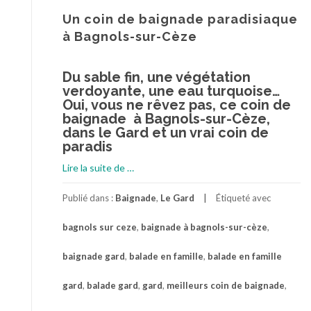
Un coin de baignade paradisiaque
à Bagnols-sur-Cèze
Du sable fin, une végétation
verdoyante, une eau turquoise…
Oui, vous ne rêvez pas, ce coin de
baignade à Bagnols-sur-Cèze,
dans le Gard et un vrai coin de
paradis
à
Lire la suite de
…
proposUn
coin
Publié dans :
Baignade
,
Le Gard
Étiqueté avec
de
bagnols sur ceze
,
baignade à bagnols-sur-cèze
,
baignade
paradisiaque
baignade gard
,
balade en famille
,
balade en famille
à
Bagnols-
gard
,
balade gard
,
gard
,
meilleurs coin de baignade
,
sur-
Cèze