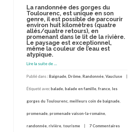
La randonnée des gorges du
Toulourenc, est unique en son
genre, il est possible de parcourir
environ huit kilomètres (quatre
allés/quatre retours), en
promenant dans le lit de la rivière.
Le paysage est exceptionnel,
même la couleur de l’eau est
atypique.
à
Lire la suite de
…
proposLes
Gorges
Publié dans :
Baignade
,
Drôme
,
Randonnée
,
Vaucluse
du
Étiqueté avec
balade
,
balade en famille
,
france
,
les
Toulourenc
–
gorges du Toulourenc
,
meilleurs coin de baignade
,
Une
randonnée
promenade
,
promenade vaison-la-romaine
,
les
pieds
randonnée
,
rivière
,
tourisme
7 Commentaires
dans