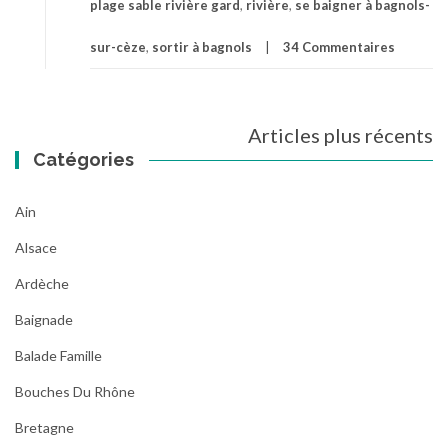
plage sable rivière gard
,
rivière
,
se baigner à bagnols-
sur-cèze
,
sortir à bagnols
34 Commentaires
Navigation
Articles plus récents
des
Catégories
articles
Ain
Alsace
Ardèche
Baignade
Balade Famille
Bouches Du Rhône
Bretagne