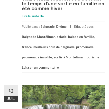
le temps d’une sortie en famille en
été comme hiver
à
Lire la suite de
…
proposLe
lac
Publié dans :
Baignade
,
Drôme
Étiqueté avec
de
Baignade Montélimar
,
balade
,
balade en famille
,
Montélimar,
un
france
,
meilleurs coin de baignade
,
promenade
,
lieu
de
promenade insolite
,
sortir à Montélimar
,
tourisme
détente
inattendu
Laisser un commentaire
13
JUIL