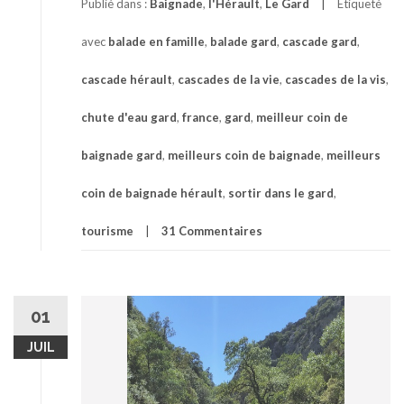
cascade
Publié dans :
Baignade
,
l'Hérault
,
Le Gard
Étiqueté
de
la
avec
balade en famille
,
balade gard
,
cascade gard
,
vis
à
cascade hérault
,
cascades de la vie
,
cascades de la vis
,
Saint-
Laurent-
chute d'eau gard
,
france
,
gard
,
meilleur coin de
du-
Minier
baignade gard
,
meilleurs coin de baignade
,
meilleurs
entre
le
coin de baignade hérault
,
sortir dans le gard
,
Gard
et
tourisme
31 Commentaires
l’Hérault
01
JUIL