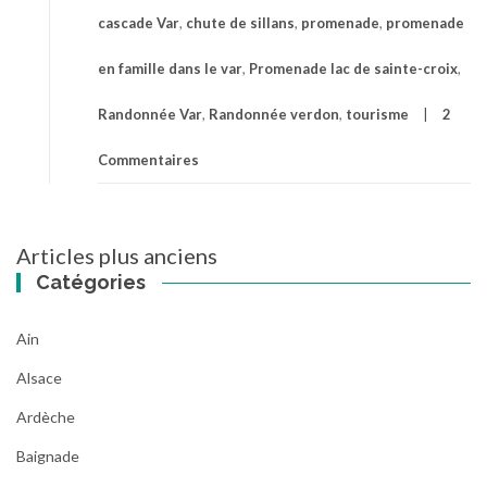
cascade Var
,
chute de sillans
,
promenade
,
promenade
en famille dans le var
,
Promenade lac de sainte-croix
,
Randonnée Var
,
Randonnée verdon
,
tourisme
2
Commentaires
Articles plus anciens
Navigation
Catégories
des
articles
Ain
Alsace
Ardèche
Baignade