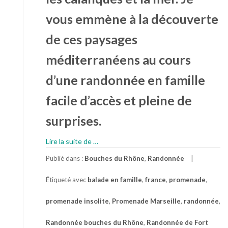
vous emmène à la découverte
de ces paysages
méditerranéens au cours
d’une randonnée en famille
facile d’accès et pleine de
surprises.
Lire la suite de
à
…
proposRandonnée
Publié dans :
Bouches du Rhône
,
Randonnée
de
Fort
Étiqueté avec
balade en famille
,
france
,
promenade
,
Niolon
dans
promenade insolite
,
Promenade Marseille
,
randonnée
,
les
bouches
Randonnée bouches du Rhône
,
Randonnée de Fort