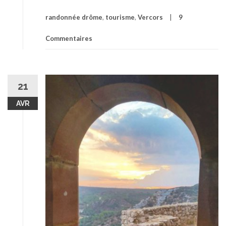
et
la
randonnée drôme
,
tourisme
,
Vercors
9
Dr
Commentaires
21
AVR