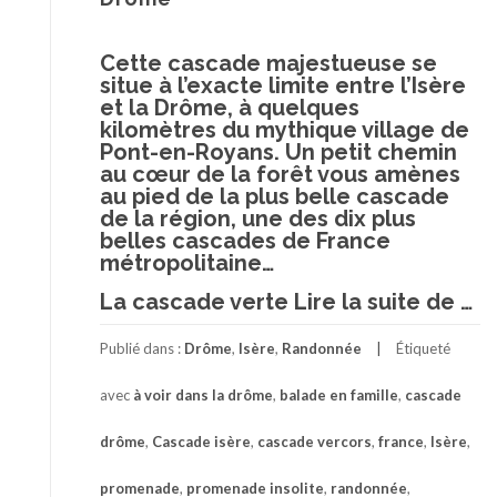
Cette cascade majestueuse se
situe à l’exacte limite entre l’Isère
et la Drôme, à quelques
kilomètres du mythique village de
Pont-en-Royans. Un petit chemin
au cœur de la forêt vous amènes
au pied de la plus belle cascade
de la région, une des dix plus
belles cascades de France
métropolitaine…
La cascade verte
Lire la suite de
à
…
pr
ca
Publié dans :
Drôme
,
Isère
,
Randonnée
Étiqueté
Ver
–
avec
à voir dans la drôme
,
balade en famille
,
cascade
un
pr
drôme
,
Cascade isère
,
cascade vercors
,
france
,
Isère
,
ent
l’I
promenade
,
promenade insolite
,
randonnée
,