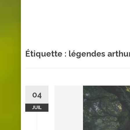
Étiquette :
légendes arthu
04
JUIL