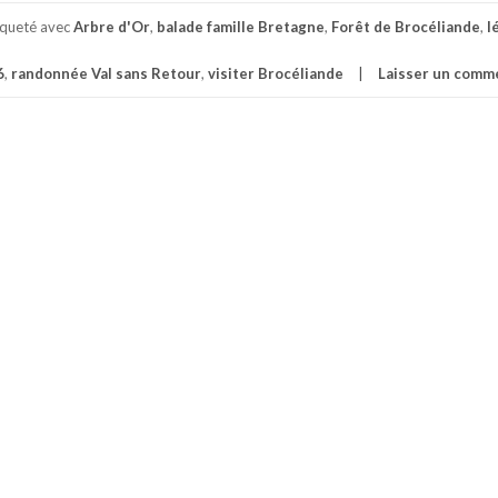
iqueté avec
Arbre d'Or
,
balade famille Bretagne
,
Forêt de Brocéliande
,
l
6
,
randonnée Val sans Retour
,
visiter Brocéliande
Laisser un comm