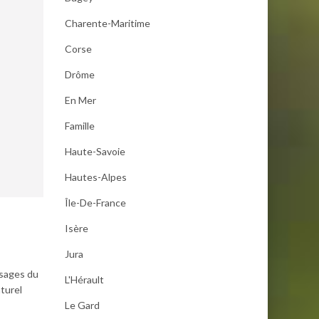
Charente-Maritime
Corse
Drôme
En Mer
Famille
Haute-Savoie
Hautes-Alpes
Île-De-France
Isère
Jura
ysages du
L'Hérault
aturel
Le Gard