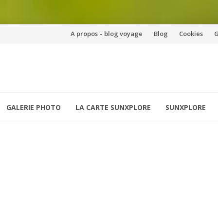
Aller
A propos – blog voyage
Blog
Cookies
G
au
contenu
GALERIE PHOTO
LA CARTE SUNXPLORE
SUNXPLORE