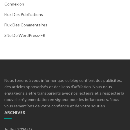
Connexion
Flux Des Publications
Flux Des Commentaires
Site De WordPress-FR
Nous tenons à vous informer que ce blog contient des publicités,
des articles sponsorisés et des liens d’affiliation. Nous nous
engageons à être transparents avec nos lecteurs et à respecter la
nouvelle réglementation en vigueur pour les influenceurs. Nous
vous remercions de votre confiance et de votre soutien
ARCHIVES
Juillet 2026
(1)