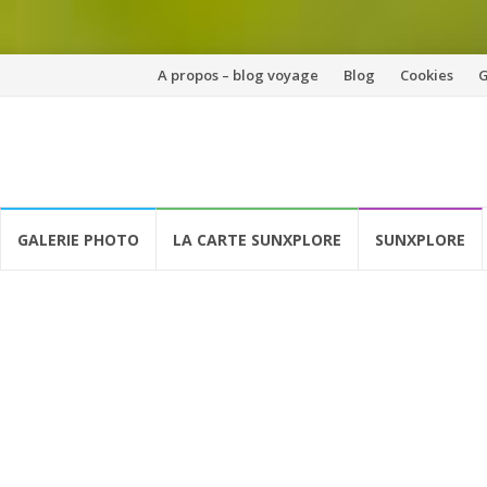
Aller
A propos – blog voyage
Blog
Cookies
G
au
contenu
GALERIE PHOTO
LA CARTE SUNXPLORE
SUNXPLORE