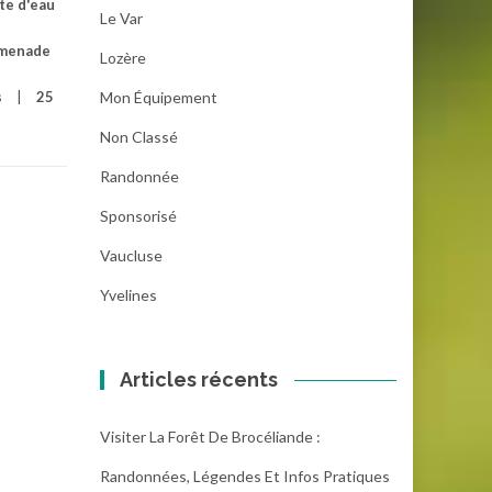
te d'eau
Le Var
menade
Lozère
s
25
Mon Équipement
Non Classé
Randonnée
Sponsorisé
Vaucluse
Yvelines
Articles récents
Visiter La Forêt De Brocéliande :
Randonnées, Légendes Et Infos Pratiques