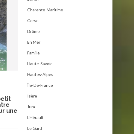
Charente-Maritime
Corse
Drôme
En Mer
Famille
Haute-Savoie
Hautes-Alpes
Île-De-France
Isère
etit
ntre
Jura
ur une
L'Hérault
Le Gard