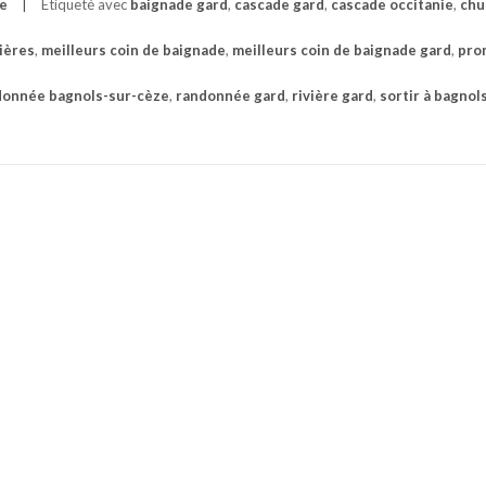
Aiguières
e
Étiqueté avec
baignade gard
,
cascade gard
,
cascade occitanie
,
chu
entre
baignade
uières
,
meilleurs coin de baignade
,
meilleurs coin de baignade gard
,
pro
et
promenade
donnée bagnols-sur-cèze
,
randonnée gard
,
rivière gard
,
sortir à bagnol
insolite
dans
le
Gard