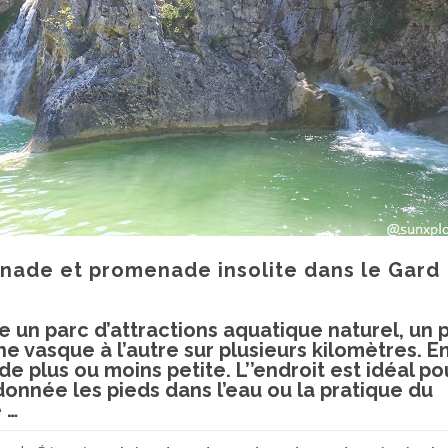
gnade et promenade insolite dans le Gard
e un parc d’attractions aquatique naturel, un p
ne vasque à l’autre sur plusieurs kilomètres. E
 plus ou moins petite. L’’endroit est idéal po
donnée les pieds dans l’eau ou la pratique du
à
e
…
proposLes