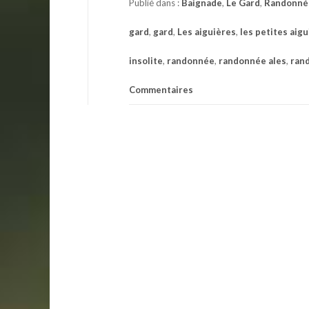
Publié dans :
Baignade
,
Le Gard
,
Randonné
gard
,
gard
,
Les aiguières
,
les petites aig
insolite
,
randonnée
,
randonnée ales
,
ran
Commentaires