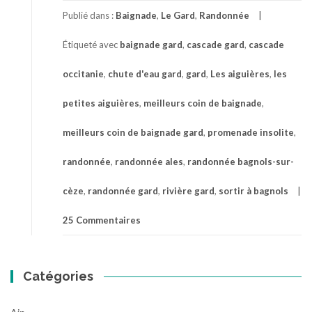
Aiguières
Publié dans :
Baignade
,
Le Gard
,
Randonnée
entre
baignade
Étiqueté avec
baignade gard
,
cascade gard
,
cascade
et
promenade
occitanie
,
chute d'eau gard
,
gard
,
Les aiguières
,
les
insolite
dans
petites aiguières
,
meilleurs coin de baignade
,
le
Gard
meilleurs coin de baignade gard
,
promenade insolite
,
randonnée
,
randonnée ales
,
randonnée bagnols-sur-
cèze
,
randonnée gard
,
rivière gard
,
sortir à bagnols
25 Commentaires
Catégories