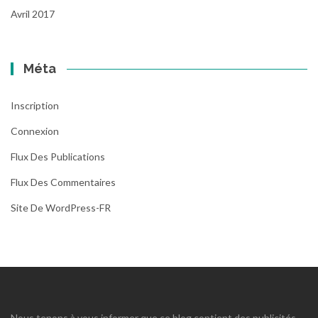
Avril 2017
Méta
Inscription
Connexion
Flux Des Publications
Flux Des Commentaires
Site De WordPress-FR
Nous tenons à vous informer que ce blog contient des publicités,