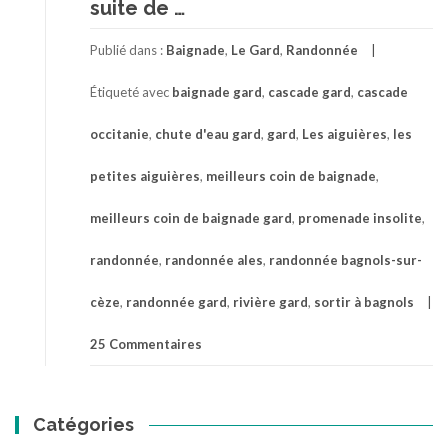
à
suite de
…
proposLes
Aiguières
Publié dans :
Baignade
,
Le Gard
,
Randonnée
entre
baignade
Étiqueté avec
baignade gard
,
cascade gard
,
cascade
et
promenade
occitanie
,
chute d'eau gard
,
gard
,
Les aiguières
,
les
insolite
dans
petites aiguières
,
meilleurs coin de baignade
,
le
Gard
meilleurs coin de baignade gard
,
promenade insolite
,
randonnée
,
randonnée ales
,
randonnée bagnols-sur-
cèze
,
randonnée gard
,
rivière gard
,
sortir à bagnols
25 Commentaires
Catégories